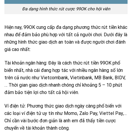
Đa dạng hình thức rút cược 99OK cho hội viên
Hiện nay, 99OK cung cấp đa dạng phương thức rút tiền khác
nhau để đảm bảo phù hợp với tất cả người chơi. Dưới đây là
những hình thức giao dịch an toàn và được người chơi đánh
giá cao nhất:
Tài khoản ngân hàng: Đây là cách thức rút tiền 99OK phổ
biến nhất, nhà cái đang hợp tác với nhiều ngân hàng số lớn
trên cả nước như Vietcombank, Vietinbank, MB Bank, BIDV,
… Thời gian giao dịch nhanh chóng chỉ khoảng 5 – 10 phút
đảm bảo tiện lợi cho tất cả hội viên.
Ví điện tử: Phương thức giao dịch ngày càng phổ biến với
các loại ví điện tử uy tín như Momo, Zalo Pay, Viettel Pay,…
Chỉ cần vài bước đơn giản là anh em đã thấy tiền cược
chuyển về tài khoản thành công.