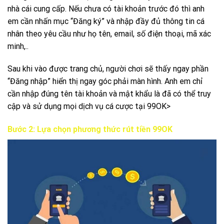
nhà cái cung cấp. Nếu chưa có tài khoản trước đó thì anh
em cần nhấn mục “Đăng ký” và nhập đầy đủ thông tin cá
nhân theo yêu cầu như họ tên, email, số điện thoại, mã xác
minh,..
Sau khi vào được trang chủ, người chơi sẽ thấy ngay phần
“Đăng nhập” hiển thị ngay góc phải màn hình. Anh em chỉ
cần nhập đúng tên tài khoản và mật khẩu là đã có thể truy
cập và sử dụng mọi dịch vụ cá cược tại 99OK>
Bước 2: Lựa chọn phương thức rút tiền 99OK